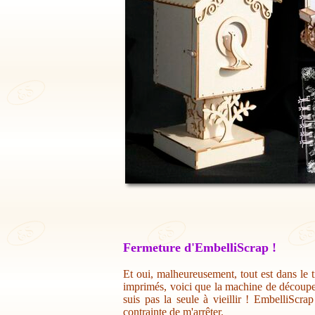
Fermeture d'EmbelliScrap !
Et oui, malheureusement, tout est dans le t
imprimés, voici que la machine de découpe 
suis pas la seule à vieillir ! EmbelliScr
contrainte de m'arrêter.