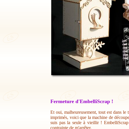
Fermeture d'EmbelliScrap !
Et oui, malheureusement, tout est dans le t
imprimés, voici que la machine de découpe 
suis pas la seule à vieillir ! EmbelliScr
contrainte de m'arrêter.