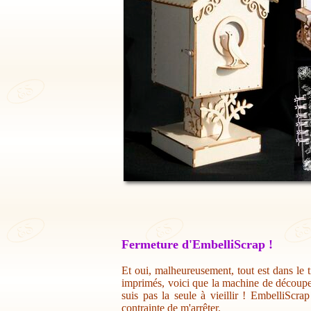
Fermeture d'EmbelliScrap !
Et oui, malheureusement, tout est dans le t
imprimés, voici que la machine de découpe 
suis pas la seule à vieillir ! EmbelliScr
contrainte de m'arrêter.