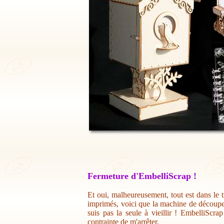
Fermeture d'EmbelliScrap !
Et oui, malheureusement, tout est dans le t
imprimés, voici que la machine de découpe 
suis pas la seule à vieillir ! EmbelliScr
contrainte de m'arrêter.