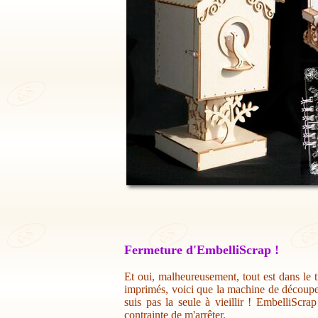
Fermeture d'EmbelliScrap !
Et oui, malheureusement, tout est dans le t
imprimés, voici que la machine de découpe 
suis pas la seule à vieillir ! EmbelliScr
contrainte de m'arrêter.