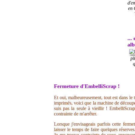
d'e
en 
...
al
pl
q
Fermeture d'EmbelliScrap !
Et oui, malheureusement, tout est dans le t
imprimés, voici que la machine de découpe 
suis pas la seule à vieillir ! EmbelliScr
contrainte de m'arrêter.
Lorsque j'envisageais parfois cette ferme
laisser le temps de faire quelques réserve
Je me trouve contrainte de vous annoncer 