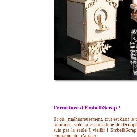
Fermeture d'EmbelliScrap !
Et oui, malheureusement, tout est dans le t
imprimés, voici que la machine de découpe 
suis pas la seule à vieillir ! EmbelliScr
contrainte de m'arrêter.